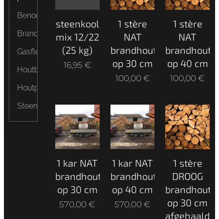
Benodigdheden
steenkool
1 stère
1 stère
Brandhout
mix 12/22
NAT
NAT
(25 kg)
brandhout
brandhout
Gasflessen
op 30 cm
op 40 cm
16,95
€
Houtbriketten
100,00
€
100,00
€
Houtpellets
Steenkool
1 kar NAT
1 kar NAT
1 stère
brandhout
brandhout
DROOG
op 30 cm
op 40 cm
brandhout
op 30 cm
570,00
€
570,00
€
afgehaald