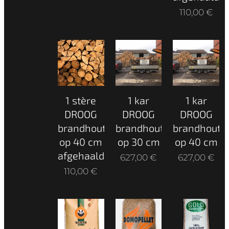
110,00
€
1 stère
1 kar
1 kar
DROOG
DROOG
DROOG
brandhout
brandhout
brandhout
op 40 cm
op 30 cm
op 40 cm
afgehaald
627,00
€
627,00
€
110,00
€