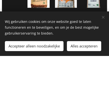
Houtpellets
Houtpellets
Houtpellets
Badger 15
Domo 15
Gold
Wij gebruiken cookies om onze website goed te laten
kg
kg
wood 15
functioneren en te beveiligen, en om je de best mogelijke
gebruikerservaring te bieden.
kg
7,30
€
6,95
€
7,30
€
Accepteer alleen noodzakelijke
Alles accepteren
Houtpellets
Houtbriketten
Steenkool
Olimp 15
wonterbric
antraciet
kg
4.8kg
12/22 (25
kg)
7,30
€
2,45
€