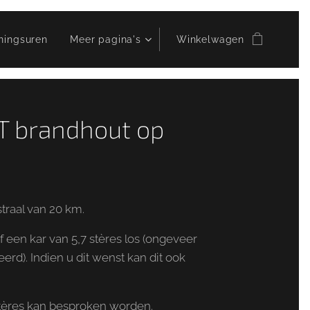
ningsuren
Meer pagina's
Winkelwagen
AT brandhout op
straal van 20 km.
f een kar van 5,7 stères los (ongeveer
erd). Indien u dit wenst kan dit ook
stères kan besproken worden.