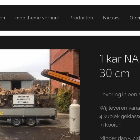
fen
mobilhome verhuur
Producten
Nieuws
Ope
1 kar N
30 cm
Levering in een 
Wij leveren vana
4 kubiek geklasse
in kooien.
Minder dan 5,7 