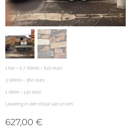
1 kar = 5.7 stères = 627 euro
3 stères = 360 euro
1 stère = 130 euro
Levering in een straal van 20 km.
627,00
€