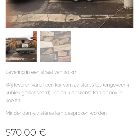
Levering in een straal van 20 km.
Wij leveren vanaf een kar van 5,7 stères los (ongeveer 4
kubiek geklasseerd). Indien u dit wenst kan dit ook in
kooien.
Minder dan 5,7 stères kan besproken worden.
570,00
€