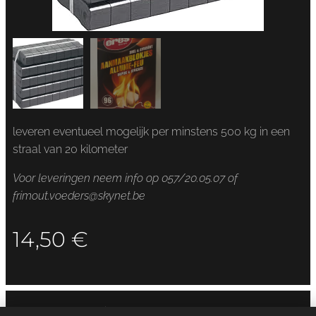
leveren eventueel mogelijk per minstens 500 kg in een
straal van 20 kilometer
Voor leveringen neem info op 057/20.05.07 of
frimout.voeders@skynet.be
14,50
€
frimout.voeders@skynet.be