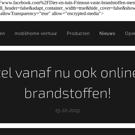
www.facebook.com%2FDier-en-tuin-Frimout-vaste-brandstoffen-mest
eader=false&adapt_container_width=true&hide_cover=false&show_
" allowTransparency="true" allow="encrypted-media">
fen
mobilhome verhuur
Producten
Nieuws
Ope
el vanaf nu ook onli
brandstoffen!
15-10-2019