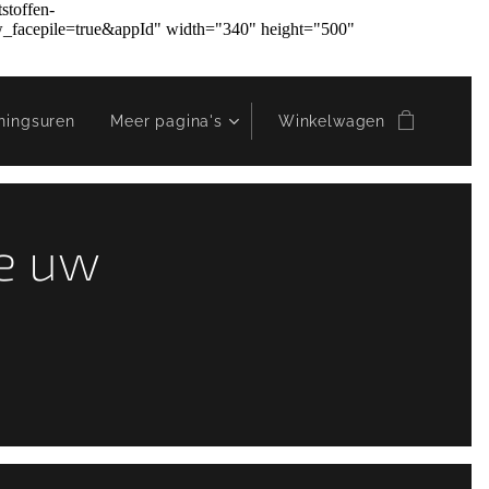
stoffen-
facepile=true&appId" width="340" height="500"
ningsuren
Meer pagina's
Winkelwagen
ne uw