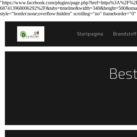
"https://www.facebook.com/plugins/page.php?href=https%3A%2F%2F
687413968006292%2F&tabs=timeline&width=340&height=500&small_h
style="border:none;overflow:hidden" scrolling="no" frameborder="0
Startpagina
Brandstof
Best