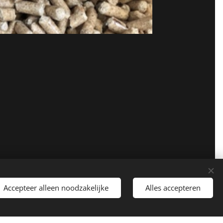
Accepteer alleen noodzakelijke
Alles accepteren
Wervikstraat 166, 8902 Zillebeke
Cookies