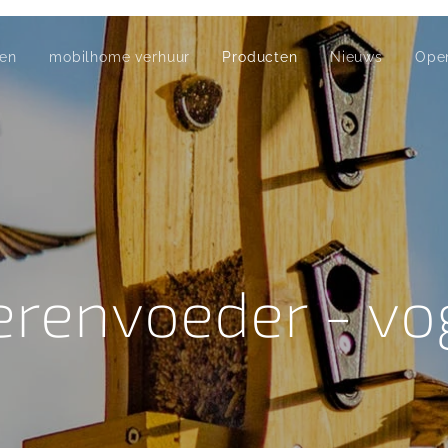
fen
mobilhome verhuur
Producten
Nieuws
Ope
erenvoeder - vo