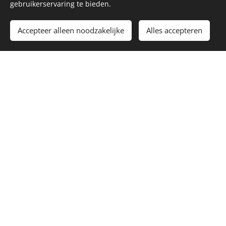
gebruikerservaring te bieden.
Accepteer alleen noodzakelijke
Alles accepteren
frimout.voeders@skynet.be
057/20 05 07